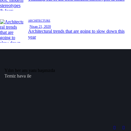
ARCHITECTURE
Nisan 21, 2020
Architectural trends that are going to slow down this
year
​Yılın her anı yanı başınızda
Temiz hava ile