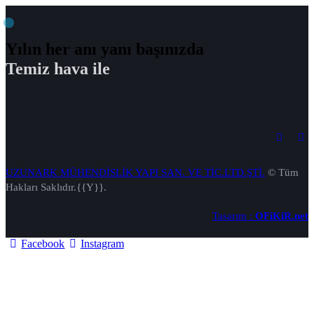
​Yılın her anı yanı başınızda
Temiz hava ile
UZUNARK MÜHENDİSLİK YAPI SAN. VE TİC.LTD.ŞTİ.
© Tüm
Hakları Saklıdır.{{Y}}.
Tasarım :
OFiKiR.net
Facebook
Instagram