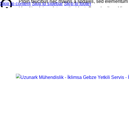
Q
Proin faucibus nec mauris a sodales, sed elementum m
Skip to content
Skip to sidebar
Skip to footer
blandit pulvinar. Integer tincidunt. Cras dapibus. Viv
enim.
Sed ut perspiciatis, unde omnis iste natus error sit voluptate
beatae vitae dicta sunt, explicabo.
At vero eos et accusam
Sed ut perspiciatis, unde omnis iste natus error sit voluptate
beatae vitae dicta sunt.
Curabitur varius eros et lacus rutrum consequat. Mauris s
Piter Bowman
Ut perspiciatis, unde omnis iste natus error sit voluptatem ac
vitae dicta sunt, explicabo.