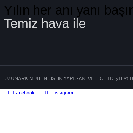
​Yılın her anı yanı başı
Temiz hava ile
UZUNARK MÜHENDİSLİK YAPI SAN. VE TİC.LTD.ŞTİ.
© Tü
Facebook
Instagram