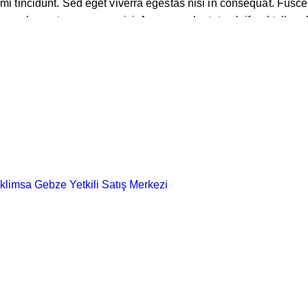
i tincidunt. Sed eget viverra egestas nisi in consequat. Fusc
amus elementum semper nisi. Aenean vulputate eleifend tellus. Ae
m accusantium doloremque laudantium, totam rem aperiam eaque ip
m accusantium doloremque laudantium, totam rem aperiam eaque ip
ollicitudin enim condimentum, luctus enim justo non, molestie n
cusantium doloremque laudantium, totam rem aperiam eaque ipsa, 