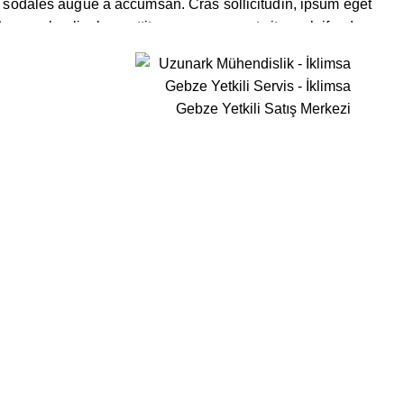
e sodales augue a accumsan. Cras sollicitudin, ipsum eget
nean leo ligula, porttitor eu, consequat vitae, eleifend ac,
sa, quae ab illo inventore veritatis et quasi architecto
sa, quae ab illo inventore veritatis et quasi architecto
isl.
quae ab illo inventore veritatis et quasi architecto beatae