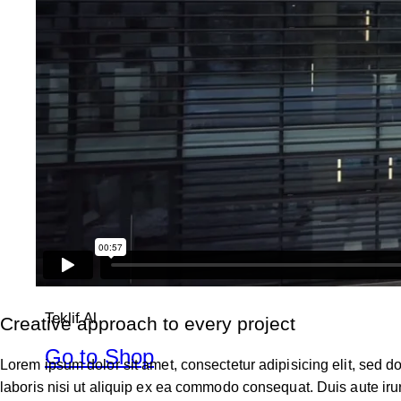
Bir Projeniz mi var?
info@uzunark.com
Bizimle çalışmak ister misin?
Teklif Al
Teklif Al
Creative approach to every project
Go to Shop
Lorem ipsum dolor sit amet, consectetur adipisicing elit, sed 
laboris nisi ut aliquip ex ea commodo consequat. Duis aute irur